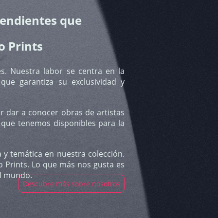
pendientes que
o Prints
s. Nuestra labor se centra en la
 que garantiza su exclusividad y
 dar a conocer obras de artistas
 que tenemos disponibles para la
y temática en nuestra colección.
o Prints. Lo que más nos gusta es
el mundo.
Descubre más sobre nosotros